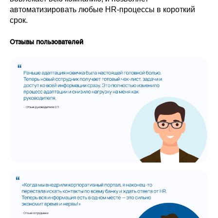
автоматизировать любые HR-процессы в короткий
Подписывайтесь, чтобы первыми
срок.
узнавать о вебинарах, полезных
материалах и обновлениях
платформы!
Отзывы пользователей
Telegram