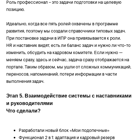
Роль профессионал – это задачи подготовки на целевую
узнавать о вебинарах, полезных
материалах и обновлениях платформы!
позицию.
Идеально, когда все пять ролей охвачены в программе
развития, поэтому мы создали справочники типовых задач.
Telegram
При постановке задачи в ИПР она привязывается к роли.
HR и наставник видят, есть ли баланс задач и нужно ли что-то
изменить, обсудить на кадровом комитете. Если нужно —
меняем сразу, здесь и сейчас, задача сразу отображается на
портале. Таким образом, мы ушли от сложных коммуникаций,
переносов, напоминаний, потери информации в части
выполнения задач.
Этап 5. Взаимодействие системы с наставниками
и руководителями
Что сделали?
Разработали новый блок «Мои подопечные»
Функционал 2 в 1: адаптация и кадровый резерв