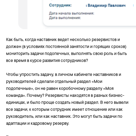
Ценообразование
Контакты
Мы в социальных сетях
+7 495 023-10-30
info@websoft.ru
Часы работы 09:00-19:00
Как быть, когда наставник ведет несколько резервистов и
должен (в условиях постоянной занятости и горящих сроков)
мониторить задачи подопечных, выполнять свою роль и быть
все время в курсе развития сотрудников?
Политика конфиденциальности
Чтобы упростить задачу, в личном кабинете наставников и
Юридическая информация
руководителей сделали отдельный раздел «Мои
Правообладание и технологический стек
подопечные», он не равен коробочному разделу «Моя
команда». Почему? Резервисты находятся в разных бизнес-
© 2026⦁Websoft
Публичная оферта
единицах, и было проще создать новый раздел. В него вывели
все задачи, к которым сотрудник имеет отношение или как
руководитель, или как наставник. Это могут быть задачи по
адаптации и кадровому резерву.