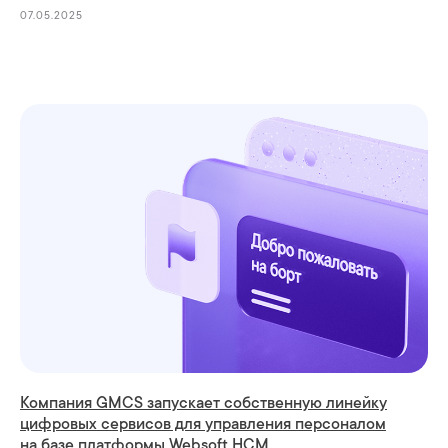
07.05.2025
+7
Я согласен
с условиями политики
конфиденциальности
Я согласен
на обработку моих персональных данных
Я согласен
с получением информационных
и рекламных сообщений
Отправить заявку
Компания GMCS запускает собственную линейку
цифровых сервисов для управления персоналом
на базе платформы Websoft HCM