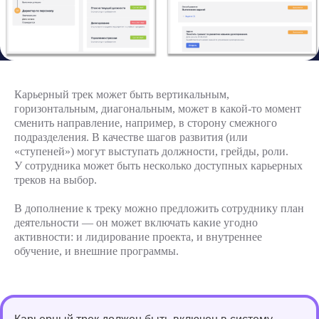
+7
Я согласен
с условиями политики
конфиденциальности
Карьерный трек может быть вертикальным,
Я согласен
на обработку моих персональных данных
горизонтальным, диагональным, может в какой-то момент
сменить направление, например, в сторону смежного
Я согласен
с получением информационных
и рекламных сообщений
подразделения. В качестве шагов развития (или
«ступеней») могут выступать должности, грейды, роли.
У сотрудника может быть несколько доступных карьерных
Отправить заявку
треков на выбор.
В дополнение к треку можно предложить сотруднику план
деятельности — он может включать какие угодно
активности: и лидирование проекта, и внутреннее
обучение, и внешние программы.
Присоединяйтесь к нам
Подписывайтесь, чтобы первыми
узнавать о вебинарах, полезных