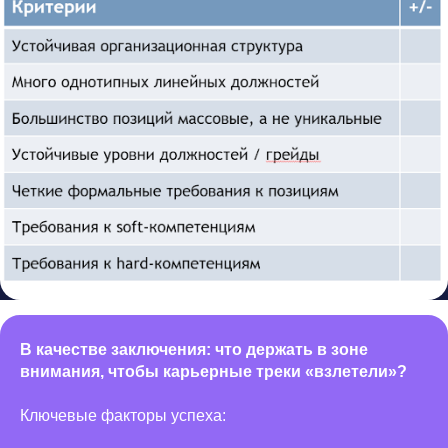
вопросы
или требуется
дополнительная
информация,
менеджер вам поможет
Обратный звонок
Меню
Ресурсы
Продукты
Кейсы
Websoft HCM
Enterprise
Пресс-центр
Workspace
Партнеры
События
e-staff
Блог
В качестве заключения: что держать в зоне
О нас
Для клиентов
внимания, чтобы карьерные треки «взлетели»?
Контакты
Клиентский портал
Сообщить об
Ключевые факторы успеха:
уязвимости
Ценообразование