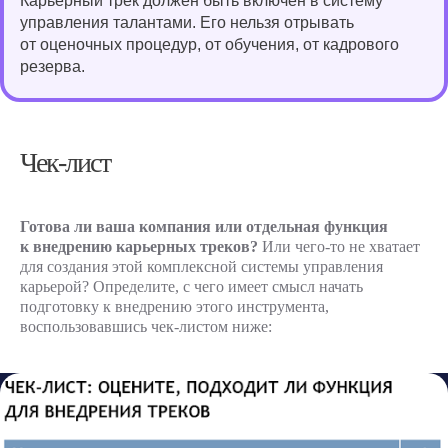
Карьерный трек должен быть включен в систему
материалах и обновлениях
управления талантами. Его нельзя отрывать
платформы!
от оценочных процедур, от обучения, от кадрового
резерва.
Telegram
Чек-лист
Готова ли ваша компания или отдельная функция
к внедрению карьерных треков?
Или чего-то не хватает
для создания этой комплексной системы управления
карьерой? Определите, с чего имеет смысл начать
подготовку к внедрению этого инструмента,
воспользовавшись чек-листом ниже:
Если у вас
возникли