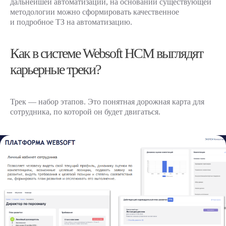
дальнейшей автоматизации, на основании существующей
продуктов Websoft
методологии можно сформировать качественное
и подробное ТЗ на автоматизацию.
Мы обсудим ваши задачи, проведем
презентацию и ответим на все
Как в системе Websoft HCM выглядят
вопросы
карьерные треки?
Трек — набор этапов. Это понятная дорожная карта для
Заполните форму, и наш
сотрудника, по которой он будет двигаться.
менеджер свяжется с вами
в ближайшее время